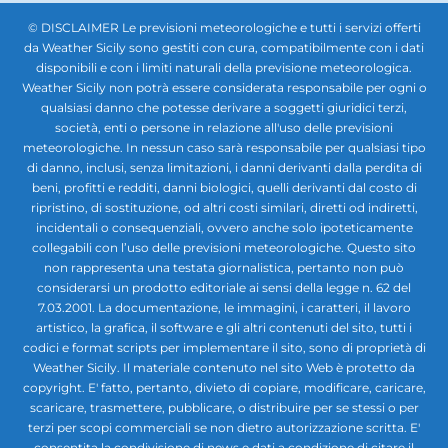
© DISCLAIMER Le previsioni meteorologiche e tutti i servizi offerti
da Weather Sicily sono gestiti con cura, compatibilmente con i dati
disponibili e con i limiti naturali della previsione meteorologica.
Weather Sicily non potrà essere considerata responsabile per ogni o
qualsiasi danno che potesse derivare a soggetti giuridici terzi,
società, enti o persone in relazione all'uso delle previsioni
meteorologiche. In nessun caso sarà responsabile per qualsiasi tipo
di danno, inclusi, senza limitazioni, i danni derivanti dalla perdita di
beni, profitti e redditi, danni biologici, quelli derivanti dal costo di
ripristino, di sostituzione, od altri costi similari, diretti od indiretti,
incidentali o consequenziali, ovvero anche solo ipoteticamente
collegabili con l’uso delle previsioni meteorologiche. Questo sito
non rappresenta una testata giornalistica, pertanto non può
considerarsi un prodotto editoriale ai sensi della legge n. 62 del
7.03.2001. La documentazione, le immagini, i caratteri, il lavoro
artistico, la grafica, il software e gli altri contenuti del sito, tutti i
codici e format scripts per implementare il sito, sono di proprietà di
Weather Sicily. Il materiale contenuto nel sito Web è protetto da
copyright. E' fatto, pertanto, divieto di copiare, modificare, caricare,
scaricare, trasmettere, pubblicare, o distribuire per se stessi o per
terzi per scopi commerciali se non dietro autorizzazione scritta. E'
consentita la condivisione di news e dati a condizione di citare il