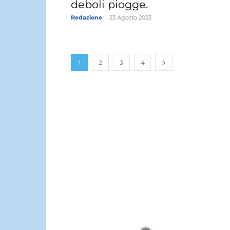
deboli piogge.
Redazione
-
23 Agosto 2023
1
2
3
4