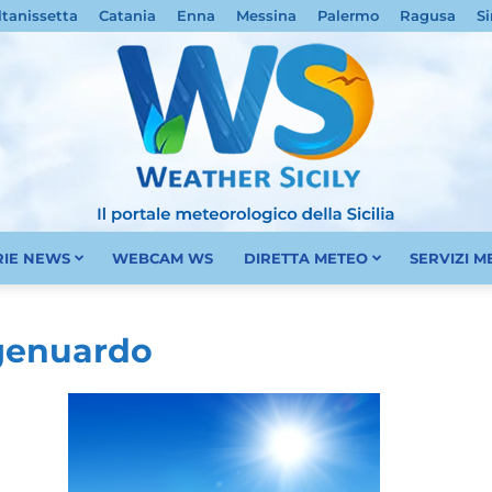
ltanissetta
Catania
Enna
Messina
Palermo
Ragusa
Si
RIE NEWS
WEBCAM WS
DIRETTA METEO
SERVIZI 
Meteo
genuardo
Sicilia