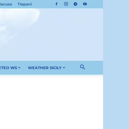
racusa
Trapani
METEO WS
WEATHER SICILY