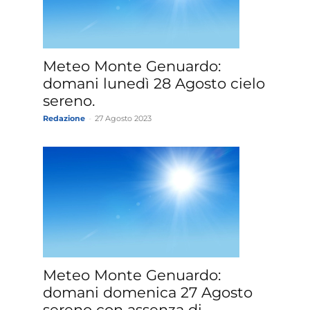
»
Meteo Monte Genuardo:
domani lunedì 28 Agosto cielo
sereno.
Redazione
-
27 Agosto 2023
Weather
Sicily.it
Meteo Monte Genuardo:
domani domenica 27 Agosto
sereno con assenza di...