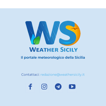
Contattaci:
redazione@weathersicily.it