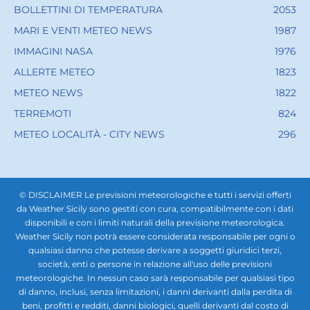
BOLLETTINI DI TEMPERATURA
2053
MARI E VENTI METEO NEWS
1987
IMMAGINI NASA
1976
ALLERTE METEO
1823
METEO NEWS
1822
TERREMOTI
824
METEO LOCALITÀ - CITY NEWS
296
© DISCLAIMER Le previsioni meteorologiche e tutti i servizi offerti
da Weather Sicily sono gestiti con cura, compatibilmente con i dati
disponibili e con i limiti naturali della previsione meteorologica.
Weather Sicily non potrà essere considerata responsabile per ogni o
qualsiasi danno che potesse derivare a soggetti giuridici terzi,
società, enti o persone in relazione all'uso delle previsioni
meteorologiche. In nessun caso sarà responsabile per qualsiasi tipo
di danno, inclusi, senza limitazioni, i danni derivanti dalla perdita di
beni, profitti e redditi, danni biologici, quelli derivanti dal costo di