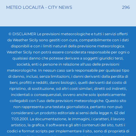
METEO LOCALITÀ - CITY NEWS
296
© DISCLAIMER Le previsioni meteorologiche e tutti i servizi offerti
da Weather Sicily sono gestiti con cura, compatibilmente con i dati
disponibili e con i limiti naturali della previsione meteorologica.
Weather Sicily non potrà essere considerata responsabile per ogni o
qualsiasi danno che potesse derivare a soggetti giuridici terzi,
società, enti o persone in relazione all'uso delle previsioni
meteorologiche. In nessun caso sarà responsabile per qualsiasi tipo
di danno, inclusi, senza limitazioni, i danni derivanti dalla perdita di
beni, profitti e redditi, danni biologici, quelli derivanti dal costo di
ripristino, di sostituzione, od altri costi similari, diretti od indiretti,
incidentali o consequenziali, ovvero anche solo ipoteticamente
collegabili con l’uso delle previsioni meteorologiche. Questo sito
non rappresenta una testata giornalistica, pertanto non può
considerarsi un prodotto editoriale ai sensi della legge n. 62 del
7.03.2001. La documentazione, le immagini, i caratteri, il lavoro
artistico, la grafica, il software e gli altri contenuti del sito, tutti i
codici e format scripts per implementare il sito, sono di proprietà di