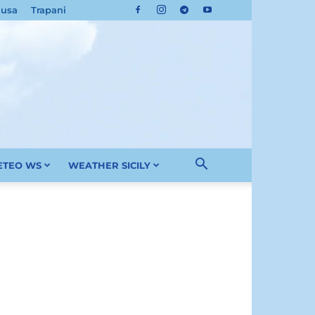
cusa
Trapani
METEO WS
WEATHER SICILY