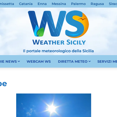
nissetta
Catania
Enna
Messina
Palermo
Ragusa
Sira
RIE NEWS
WEBCAM WS
DIRETTA METEO
SERVIZI 
Meteo
pe
Sicilia