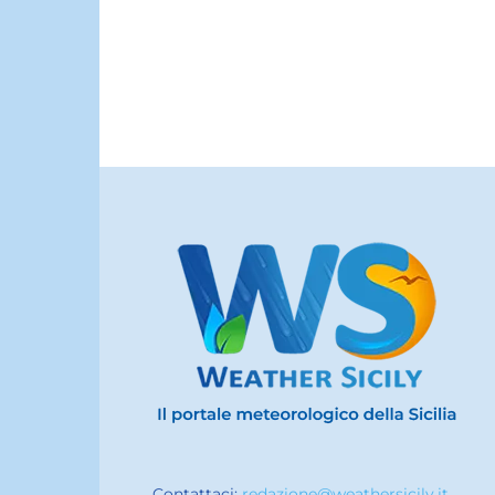
Contattaci:
redazione@weathersicily.it