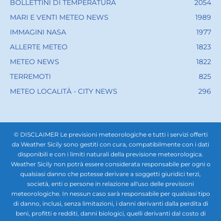
BOLLETTINI DI TEMPERATURA
2054
MARI E VENTI METEO NEWS
1989
IMMAGINI NASA
1977
ALLERTE METEO
1823
METEO NEWS
1822
TERREMOTI
825
METEO LOCALITÀ - CITY NEWS
296
© DISCLAIMER Le previsioni meteorologiche e tutti i servizi offerti
da Weather Sicily sono gestiti con cura, compatibilmente con i dati
disponibili e con i limiti naturali della previsione meteorologica.
Weather Sicily non potrà essere considerata responsabile per ogni o
qualsiasi danno che potesse derivare a soggetti giuridici terzi,
società, enti o persone in relazione all'uso delle previsioni
meteorologiche. In nessun caso sarà responsabile per qualsiasi tipo
di danno, inclusi, senza limitazioni, i danni derivanti dalla perdita di
beni, profitti e redditi, danni biologici, quelli derivanti dal costo di