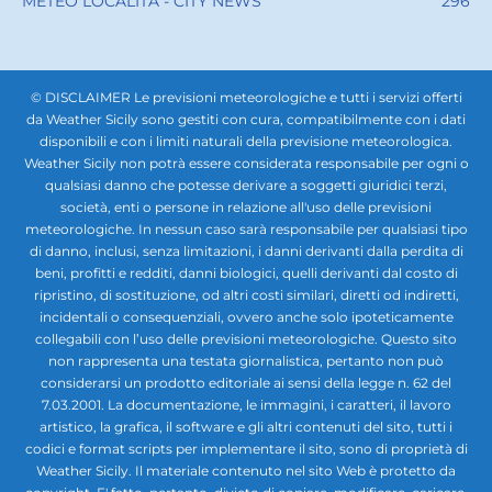
METEO LOCALITÀ - CITY NEWS
296
© DISCLAIMER Le previsioni meteorologiche e tutti i servizi offerti
da Weather Sicily sono gestiti con cura, compatibilmente con i dati
disponibili e con i limiti naturali della previsione meteorologica.
Weather Sicily non potrà essere considerata responsabile per ogni o
qualsiasi danno che potesse derivare a soggetti giuridici terzi,
società, enti o persone in relazione all'uso delle previsioni
meteorologiche. In nessun caso sarà responsabile per qualsiasi tipo
di danno, inclusi, senza limitazioni, i danni derivanti dalla perdita di
beni, profitti e redditi, danni biologici, quelli derivanti dal costo di
ripristino, di sostituzione, od altri costi similari, diretti od indiretti,
incidentali o consequenziali, ovvero anche solo ipoteticamente
collegabili con l’uso delle previsioni meteorologiche. Questo sito
non rappresenta una testata giornalistica, pertanto non può
considerarsi un prodotto editoriale ai sensi della legge n. 62 del
7.03.2001. La documentazione, le immagini, i caratteri, il lavoro
artistico, la grafica, il software e gli altri contenuti del sito, tutti i
codici e format scripts per implementare il sito, sono di proprietà di
Weather Sicily. Il materiale contenuto nel sito Web è protetto da