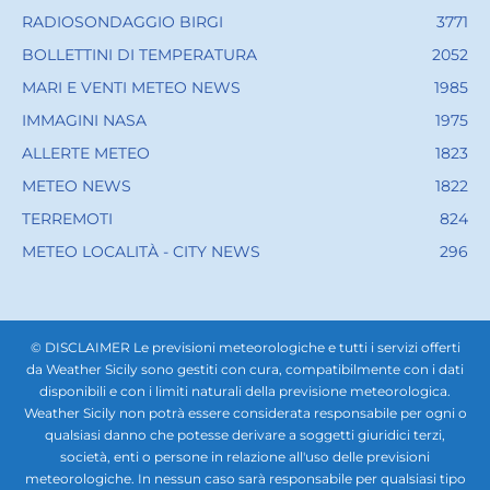
RADIOSONDAGGIO BIRGI
3771
BOLLETTINI DI TEMPERATURA
2052
MARI E VENTI METEO NEWS
1985
IMMAGINI NASA
1975
ALLERTE METEO
1823
METEO NEWS
1822
TERREMOTI
824
METEO LOCALITÀ - CITY NEWS
296
© DISCLAIMER Le previsioni meteorologiche e tutti i servizi offerti
da Weather Sicily sono gestiti con cura, compatibilmente con i dati
disponibili e con i limiti naturali della previsione meteorologica.
Weather Sicily non potrà essere considerata responsabile per ogni o
qualsiasi danno che potesse derivare a soggetti giuridici terzi,
società, enti o persone in relazione all'uso delle previsioni
meteorologiche. In nessun caso sarà responsabile per qualsiasi tipo