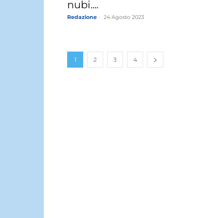
nubi....
Redazione
-
24 Agosto 2023
1
2
3
4