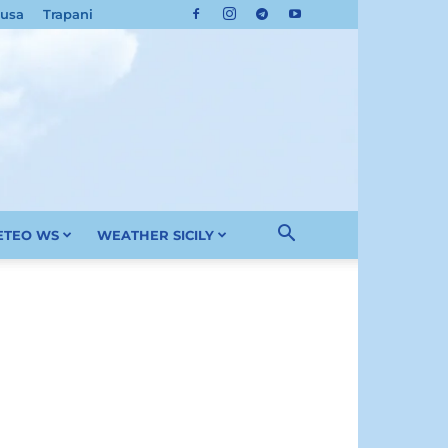
cusa
Trapani
METEO WS
WEATHER SICILY