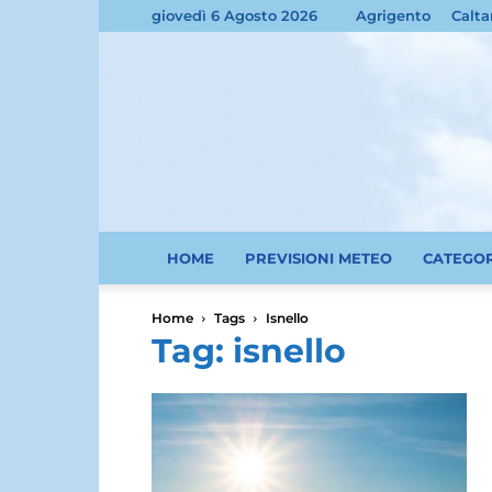
giovedì 6 Agosto 2026
Agrigento
Calta
HOME
PREVISIONI METEO
CATEGO
Home
Tags
Isnello
Tag: isnello