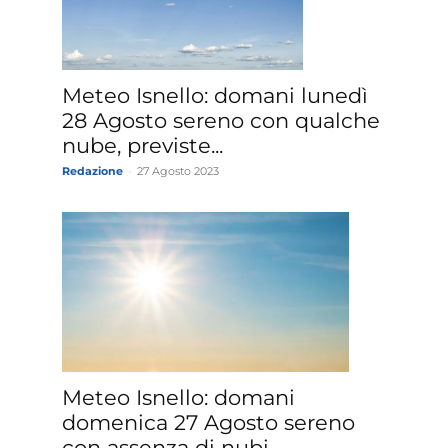
»
Meteo Isnello: domani lunedì
28 Agosto sereno con qualche
nube, previste...
Redazione
-
27 Agosto 2023
Weather
Sicily.it
a
Meteo Isnello: domani
domenica 27 Agosto sereno
con assenza di nubi.