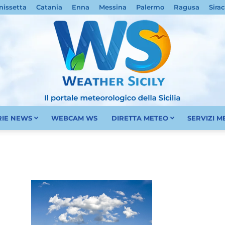
nissetta
Catania
Enna
Messina
Palermo
Ragusa
Sira
RIE NEWS
WEBCAM WS
DIRETTA METEO
SERVIZI 
Meteo
Sicilia