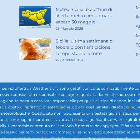
M
Meteo Sicilia: bollettino di
allerta meteo per domani,
I
sabato 30 maggio...
A
29 Maggio 2026
M
Sicilia: ultima settimana di
T
febbraio con l’anticiclone.
Tempo stabile e mite...
M
22 Febbraio 2026
rvizi offerti da Weather Sicily sono gestiti con cura, compatibilmente con i d
ssere considerata responsabile per ogni o qualsiasi danno che potesse derivar
ogiche. In nessun caso sarà responsabile per qualsiasi tipo di danno, inclusi, 
ti dal costo di ripristino, di sostituzione, od altri costi similari, diretti od in
i meteorologiche. Questo sito non rappresenta una testata giornalistica, pe
 le immagini, i caratteri, il lavoro artistico, la grafica, il software e gli altr
ily. Il materiale contenuto nel sito Web è protetto da copyright. E' fatto, pe
se stessi o per terzi per scopi commerciali se non dietro autorizzazione scrit
rti sono gratuiti e usufruibili a tutti coloro i quali volessero prelevarli.