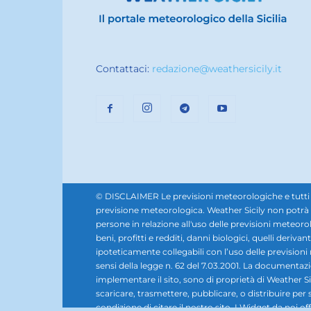
Contattaci:
redazione@weathersicily.it
© DISCLAIMER Le previsioni meteorologiche e tutti i se
previsione meteorologica. Weather Sicily non potrà e
persone in relazione all'uso delle previsioni meteorol
beni, profitti e redditi, danni biologici, quelli derivan
ipoteticamente collegabili con l’uso delle prevision
sensi della legge n. 62 del 7.03.2001. La documentazione,
implementare il sito, sono di proprietà di Weather Sic
scaricare, trasmettere, pubblicare, o distribuire per 
condizione di citare il nostro sito. I Widget da noi offe