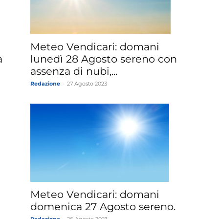
»
Meteo Vendicari: domani
a
lunedì 28 Agosto sereno con
assenza di nubi,...
Redazione
-
27 Agosto 2023
Weather
Sicily.it
Meteo Vendicari: domani
domenica 27 Agosto sereno.
Redazione
-
26 Agosto 2023