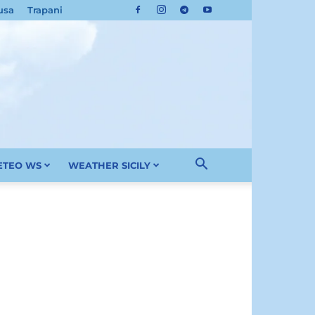
usa
Trapani
METEO WS
WEATHER SICILY