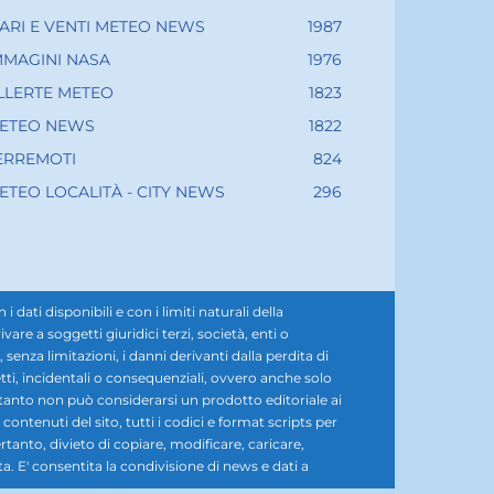
ARI E VENTI METEO NEWS
1987
MMAGINI NASA
1976
LLERTE METEO
1823
ETEO NEWS
1822
ERREMOTI
824
ETEO LOCALITÀ - CITY NEWS
296
ati disponibili e con i limiti naturali della
e a soggetti giuridici terzi, società, enti o
senza limitazioni, i danni derivanti dalla perdita di
diretti, incidentali o consequenziali, ovvero anche solo
rtanto non può considerarsi un prodotto editoriale ai
i contenuti del sito, tutti i codici e format scripts per
rtanto, divieto di copiare, modificare, caricare,
ta. E' consentita la condivisione di news e dati a