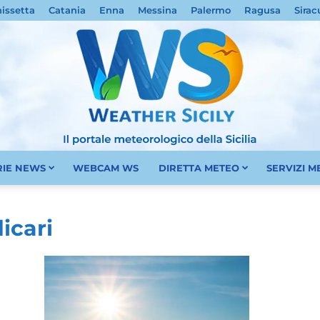
nissetta
Catania
Enna
Messina
Palermo
Ragusa
Sirac
RIE NEWS
WEBCAM WS
DIRETTA METEO
SERVIZI 
Meteo
icari
Sicilia