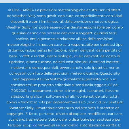
© DISCLAIMER Le previsioni meteorologiche e tutti i servizi offerti
da Weather Sicily sono gestiti con cura, compatibilmente con i dati
disponibili e con i limiti naturali della previsione meteorologica.
Weather Sicily non potrà essere considerata responsabile per ogni o
qualsiasi danno che potesse derivare a soggetti giuridici terzi,
società, enti o persone in relazione all'uso delle previsioni
meteorologiche. In nessun caso sarà responsabile per qualsiasi tipo
di danno, inclusi, senza limitazioni, i danni derivanti dalla perdita di
beni, profitti e redditi, danni biologici, quelli derivanti dal costo di
ripristino, di sostituzione, od altri costi similari, diretti od indiretti,
incidentali o consequenziali, ovvero anche solo ipoteticamente
collegabili con l’uso delle previsioni meteorologiche. Questo sito
non rappresenta una testata giornalistica, pertanto non può
considerarsi un prodotto editoriale ai sensi della legge n. 62 del
7.03.2001. La documentazione, le immagini, i caratteri, il lavoro
artistico, la grafica, il software e gli altri contenuti del sito, tutti i
codici e format scripts per implementare il sito, sono di proprietà di
Weather Sicily. Il materiale contenuto nel sito Web è protetto da
copyright. E' fatto, pertanto, divieto di copiare, modificare, caricare,
scaricare, trasmettere, pubblicare, o distribuire per se stessi o per
terzi per scopi commerciali se non dietro autorizzazione scritta. E'