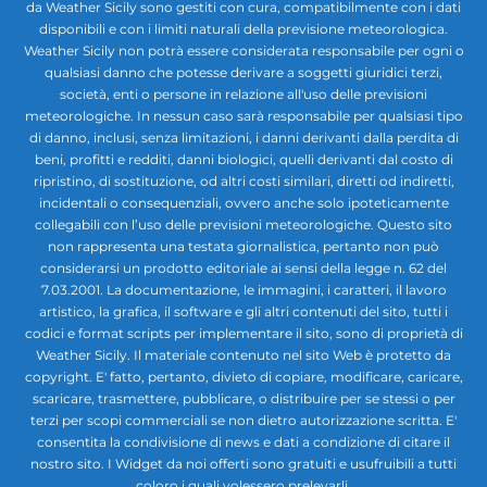
da Weather Sicily sono gestiti con cura, compatibilmente con i dati
disponibili e con i limiti naturali della previsione meteorologica.
Weather Sicily non potrà essere considerata responsabile per ogni o
qualsiasi danno che potesse derivare a soggetti giuridici terzi,
società, enti o persone in relazione all'uso delle previsioni
meteorologiche. In nessun caso sarà responsabile per qualsiasi tipo
di danno, inclusi, senza limitazioni, i danni derivanti dalla perdita di
beni, profitti e redditi, danni biologici, quelli derivanti dal costo di
ripristino, di sostituzione, od altri costi similari, diretti od indiretti,
incidentali o consequenziali, ovvero anche solo ipoteticamente
collegabili con l’uso delle previsioni meteorologiche. Questo sito
non rappresenta una testata giornalistica, pertanto non può
considerarsi un prodotto editoriale ai sensi della legge n. 62 del
7.03.2001. La documentazione, le immagini, i caratteri, il lavoro
artistico, la grafica, il software e gli altri contenuti del sito, tutti i
codici e format scripts per implementare il sito, sono di proprietà di
Weather Sicily. Il materiale contenuto nel sito Web è protetto da
copyright. E' fatto, pertanto, divieto di copiare, modificare, caricare,
scaricare, trasmettere, pubblicare, o distribuire per se stessi o per
terzi per scopi commerciali se non dietro autorizzazione scritta. E'
consentita la condivisione di news e dati a condizione di citare il
nostro sito. I Widget da noi offerti sono gratuiti e usufruibili a tutti
coloro i quali volessero prelevarli.