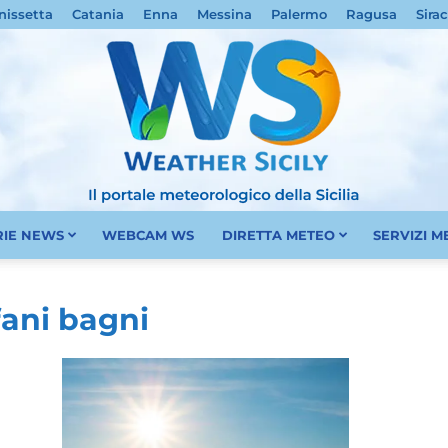
nissetta
Catania
Enna
Messina
Palermo
Ragusa
Sira
RIE NEWS
WEBCAM WS
DIRETTA METEO
SERVIZI 
Meteo
fani bagni
Sicilia