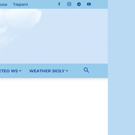
cusa
Trapani
METEO WS
WEATHER SICILY