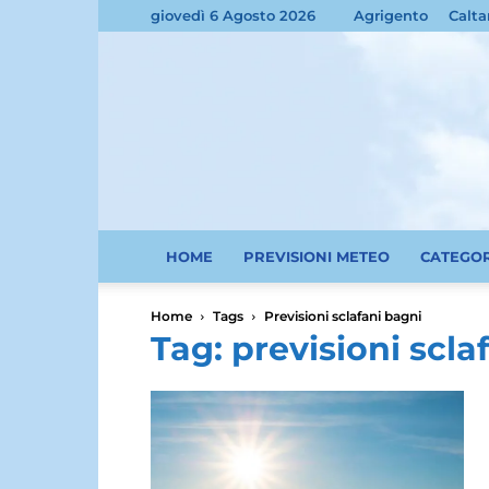
giovedì 6 Agosto 2026
Agrigento
Calta
HOME
PREVISIONI METEO
CATEGO
Home
Tags
Previsioni sclafani bagni
Tag: previsioni scla