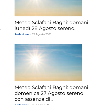
»
Meteo Sclafani Bagni: domani
.
lunedì 28 Agosto sereno.
Redazione
-
27 Agosto 2023
Weather
Sicily.it
Meteo Sclafani Bagni: domani
domenica 27 Agosto sereno
con assenza di...