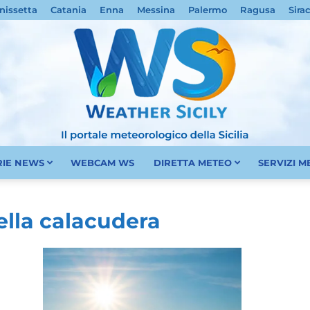
nissetta
Catania
Enna
Messina
Palermo
Ragusa
Sira
RIE NEWS
WEBCAM WS
DIRETTA METEO
SERVIZI 
Meteo
ella calacudera
Sicilia