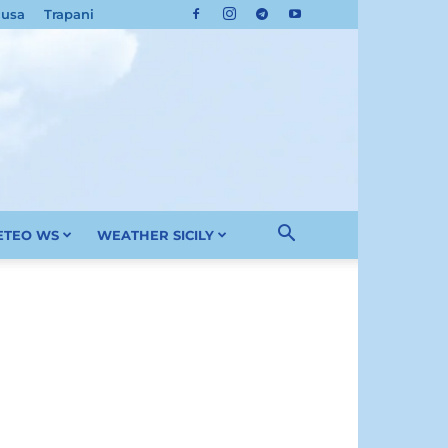
cusa
Trapani
METEO WS
WEATHER SICILY