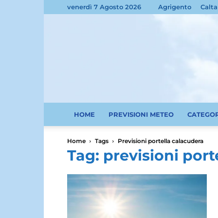
venerdì 7 Agosto 2026
Agrigento
Calta
HOME
PREVISIONI METEO
CATEGO
Home
Tags
Previsioni portella calacudera
Tag: previsioni port