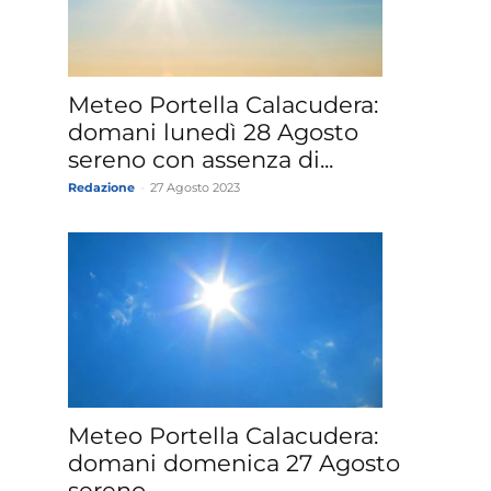
»
Meteo Portella Calacudera:
domani lunedì 28 Agosto
sereno con assenza di...
Redazione
-
27 Agosto 2023
Weather
Sicily.it
Meteo Portella Calacudera:
domani domenica 27 Agosto
sereno.