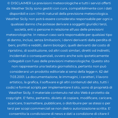
© DISCLAIMER Le previsioni meteorologiche e tutti i servizi offerti
da Weather Sicily sono gestiti con cura, compatibilmente con i dati
disponibili e con i limiti naturali della previsione meteorologica.
Weather Sicily non potrà essere considerata responsabile per ogni o
qualsiasi danno che potesse derivare a soggetti giuridici terzi,
società, enti o persone in relazione all'uso delle previsioni
meteorologiche. In nessun caso sarà responsabile per qualsiasi tipo
di danno, inclusi, senza limitazioni, i danni derivanti dalla perdita di
beni, profitti e redditi, danni biologici, quelli derivanti dal costo di
ripristino, di sostituzione, od altri costi similari, diretti od indiretti,
incidentali o consequenziali, ovvero anche solo ipoteticamente
collegabili con l’uso delle previsioni meteorologiche. Questo sito
non rappresenta una testata giornalistica, pertanto non può
considerarsi un prodotto editoriale ai sensi della legge n. 62 del
7.03.2001. La documentazione, le immagini, i caratteri, il lavoro
artistico, la grafica, il software e gli altri contenuti del sito, tutti i
codici e format scripts per implementare il sito, sono di proprietà di
Weather Sicily. Il materiale contenuto nel sito Web è protetto da
copyright. E' fatto, pertanto, divieto di copiare, modificare, caricare,
scaricare, trasmettere, pubblicare, o distribuire per se stessi o per
terzi per scopi commerciali se non dietro autorizzazione scritta. E'
consentita la condivisione di news e dati a condizione di citare il