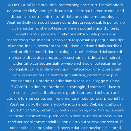
© DISCLAIMER Le previsioni meteorologiche e tutti i servizi offerti
da Weather Sicily sono gestiti con cura, compatibilmente con i dati
disponibili e con i limiti naturali della previsione meteorologica.
Weather Sicily non potrà essere considerata responsabile per ogni o
qualsiasi danno che potesse derivare a soggetti giuridici terzi,
società, enti o persone in relazione all'uso delle previsioni
meteorologiche. In nessun caso sarà responsabile per qualsiasi tipo
di danno, inclusi, senza limitazioni, i danni derivanti dalla perdita di
beni, profitti e redditi, danni biologici, quelli derivanti dal costo di
ripristino, di sostituzione, od altri costi similari, diretti od indiretti,
incidentali o consequenziali, ovvero anche solo ipoteticamente
collegabili con l’uso delle previsioni meteorologiche. Questo sito
non rappresenta una testata giornalistica, pertanto non può
considerarsi un prodotto editoriale ai sensi della legge n. 62 del
7.03.2001. La documentazione, le immagini, i caratteri, il lavoro
artistico, la grafica, il software e gli altri contenuti del sito, tutti i
codici e format scripts per implementare il sito, sono di proprietà di
Weather Sicily. Il materiale contenuto nel sito Web è protetto da
copyright. E' fatto, pertanto, divieto di copiare, modificare, caricare,
scaricare, trasmettere, pubblicare, o distribuire per se stessi o per
terzi per scopi commerciali se non dietro autorizzazione scritta. E'
consentita la condivisione di news e dati a condizione di citare il