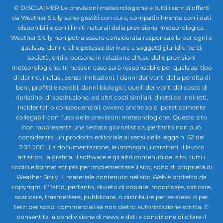
© DISCLAIMER Le previsioni meteorologiche e tutti i servizi offerti
da Weather Sicily sono gestiti con cura, compatibilmente con i dati
disponibili e con i limiti naturali della previsione meteorologica.
Weather Sicily non potrà essere considerata responsabile per ogni o
qualsiasi danno che potesse derivare a soggetti giuridici terzi,
società, enti o persone in relazione all'uso delle previsioni
meteorologiche. In nessun caso sarà responsabile per qualsiasi tipo
di danno, inclusi, senza limitazioni, i danni derivanti dalla perdita di
beni, profitti e redditi, danni biologici, quelli derivanti dal costo di
ripristino, di sostituzione, od altri costi similari, diretti od indiretti,
incidentali o consequenziali, ovvero anche solo ipoteticamente
collegabili con l’uso delle previsioni meteorologiche. Questo sito
non rappresenta una testata giornalistica, pertanto non può
considerarsi un prodotto editoriale ai sensi della legge n. 62 del
7.03.2001. La documentazione, le immagini, i caratteri, il lavoro
artistico, la grafica, il software e gli altri contenuti del sito, tutti i
codici e format scripts per implementare il sito, sono di proprietà di
Weather Sicily. Il materiale contenuto nel sito Web è protetto da
copyright. E' fatto, pertanto, divieto di copiare, modificare, caricare,
scaricare, trasmettere, pubblicare, o distribuire per se stessi o per
terzi per scopi commerciali se non dietro autorizzazione scritta. E'
consentita la condivisione di news e dati a condizione di citare il