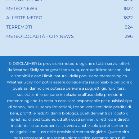
METEO NEWS
1822
ALLERTE METEO
1822
TERREMOTI
824
METEO LOCALITÀ - CITY NEWS
296
© DISCLAIMER Le previsioni meteorologiche e tutti i servizi offerti
da Weather Sicily sono gestiti con cura, compatibilmente con i dati
disponibili e con i limiti naturali della previsione meteorologica.
Weather Sicily non potrà essere considerata responsabile per ogni o
qualsiasi danno che potesse derivare a soggetti giuridici terzi,
società, enti o persone in relazione all'uso delle previsioni
meteorologiche. In nessun caso sarà responsabile per qualsiasi tipo
di danno, inclusi, senza limitazioni, i danni derivanti dalla perdita di
beni, profitti e redditi, danni biologici, quelli derivanti dal costo di
ripristino, di sostituzione, od altri costi similari, diretti od indiretti,
incidentali o consequenziali, ovvero anche solo ipoteticamente
collegabili con l’uso delle previsioni meteorologiche. Questo sito
non rappresenta una testata giornalistica, pertanto non può