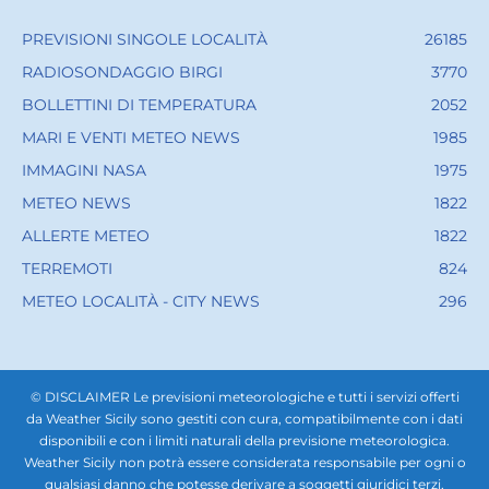
PREVISIONI SINGOLE LOCALITÀ
26185
RADIOSONDAGGIO BIRGI
3770
BOLLETTINI DI TEMPERATURA
2052
MARI E VENTI METEO NEWS
1985
IMMAGINI NASA
1975
METEO NEWS
1822
ALLERTE METEO
1822
TERREMOTI
824
METEO LOCALITÀ - CITY NEWS
296
© DISCLAIMER Le previsioni meteorologiche e tutti i servizi offerti
da Weather Sicily sono gestiti con cura, compatibilmente con i dati
disponibili e con i limiti naturali della previsione meteorologica.
Weather Sicily non potrà essere considerata responsabile per ogni o
qualsiasi danno che potesse derivare a soggetti giuridici terzi,