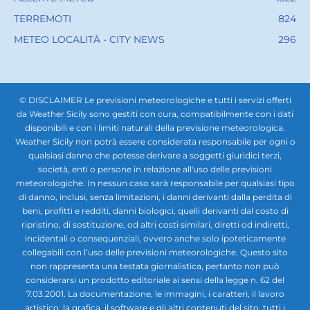
TERREMOTI
824
METEO LOCALITÀ - CITY NEWS
296
© DISCLAIMER Le previsioni meteorologiche e tutti i servizi offerti
da Weather Sicily sono gestiti con cura, compatibilmente con i dati
disponibili e con i limiti naturali della previsione meteorologica.
Weather Sicily non potrà essere considerata responsabile per ogni o
qualsiasi danno che potesse derivare a soggetti giuridici terzi,
società, enti o persone in relazione all'uso delle previsioni
meteorologiche. In nessun caso sarà responsabile per qualsiasi tipo
di danno, inclusi, senza limitazioni, i danni derivanti dalla perdita di
beni, profitti e redditi, danni biologici, quelli derivanti dal costo di
ripristino, di sostituzione, od altri costi similari, diretti od indiretti,
incidentali o consequenziali, ovvero anche solo ipoteticamente
collegabili con l’uso delle previsioni meteorologiche. Questo sito
non rappresenta una testata giornalistica, pertanto non può
considerarsi un prodotto editoriale ai sensi della legge n. 62 del
7.03.2001. La documentazione, le immagini, i caratteri, il lavoro
artistico, la grafica, il software e gli altri contenuti del sito, tutti i