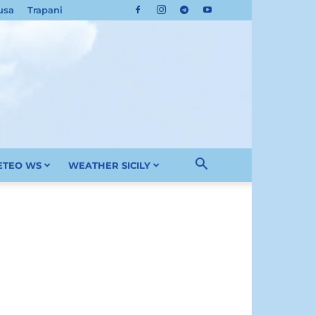
usa
Trapani
METEO WS
WEATHER SICILY