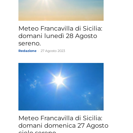
»
Meteo Francavilla di Sicilia:
domani lunedì 28 Agosto
sereno.
Redazione
-
27 Agosto 2023
Weather
Sicily.it
Meteo Francavilla di Sicilia:
domani domenica 27 Agosto
cielo sereno.