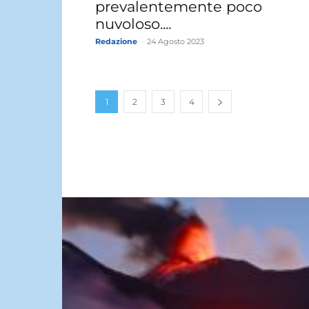
prevalentemente poco
nuvoloso....
Redazione
-
24 Agosto 2023
1
2
3
4