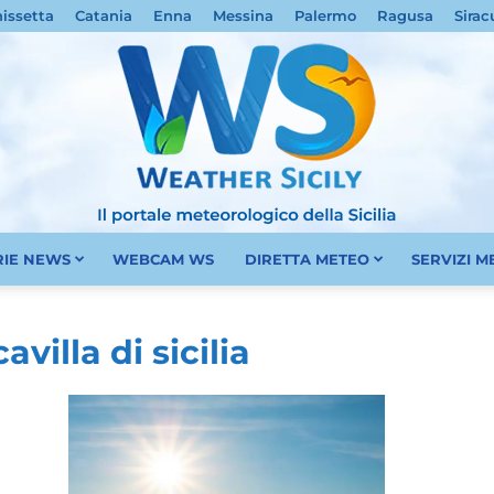
nissetta
Catania
Enna
Messina
Palermo
Ragusa
Sirac
RIE NEWS
WEBCAM WS
DIRETTA METEO
SERVIZI 
Meteo
avilla di sicilia
Sicilia