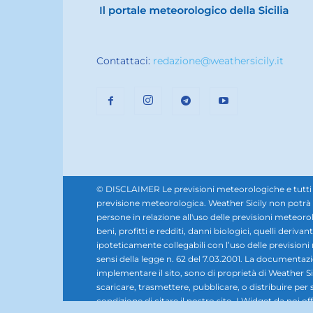
Contattaci:
redazione@weathersicily.it
© DISCLAIMER Le previsioni meteorologiche e tutti i se
previsione meteorologica. Weather Sicily non potrà e
persone in relazione all'uso delle previsioni meteorol
beni, profitti e redditi, danni biologici, quelli derivan
ipoteticamente collegabili con l’uso delle prevision
sensi della legge n. 62 del 7.03.2001. La documentazione,
implementare il sito, sono di proprietà di Weather Sic
scaricare, trasmettere, pubblicare, o distribuire per 
condizione di citare il nostro sito. I Widget da noi offe