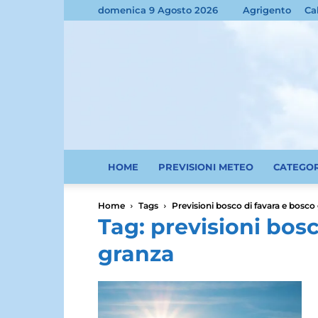
domenica 9 Agosto 2026
Agrigento
Ca
HOME
PREVISIONI METEO
CATEGO
Home
Tags
Previsioni bosco di favara e bosco
Tag: previsioni bos
granza