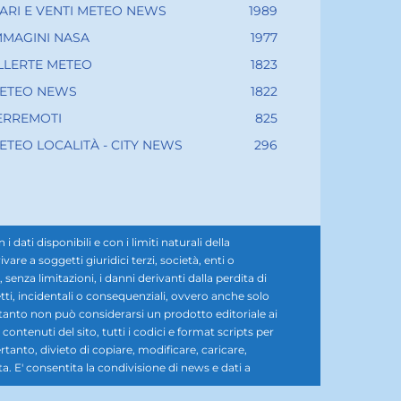
ARI E VENTI METEO NEWS
1989
MMAGINI NASA
1977
LLERTE METEO
1823
ETEO NEWS
1822
ERREMOTI
825
ETEO LOCALITÀ - CITY NEWS
296
ati disponibili e con i limiti naturali della
e a soggetti giuridici terzi, società, enti o
senza limitazioni, i danni derivanti dalla perdita di
diretti, incidentali o consequenziali, ovvero anche solo
rtanto non può considerarsi un prodotto editoriale ai
i contenuti del sito, tutti i codici e format scripts per
rtanto, divieto di copiare, modificare, caricare,
ta. E' consentita la condivisione di news e dati a