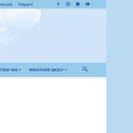
racusa
Trapani
METEO WS
WEATHER SICILY