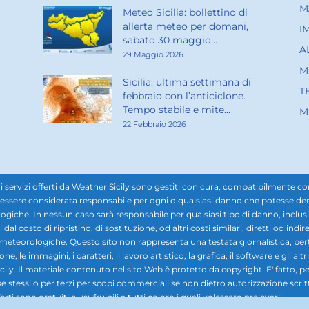
M
Meteo Sicilia: bollettino di
allerta meteo per domani,
I
sabato 30 maggio...
A
29 Maggio 2026
M
Sicilia: ultima settimana di
T
febbraio con l’anticiclone.
Tempo stabile e mite...
M
22 Febbraio 2026
rvizi offerti da Weather Sicily sono gestiti con cura, compatibilmente con i d
ssere considerata responsabile per ogni o qualsiasi danno che potesse derivar
ogiche. In nessun caso sarà responsabile per qualsiasi tipo di danno, inclusi, 
ti dal costo di ripristino, di sostituzione, od altri costi similari, diretti od in
i meteorologiche. Questo sito non rappresenta una testata giornalistica, pe
 le immagini, i caratteri, il lavoro artistico, la grafica, il software e gli altr
ily. Il materiale contenuto nel sito Web è protetto da copyright. E' fatto, pe
se stessi o per terzi per scopi commerciali se non dietro autorizzazione scrit
rti sono gratuiti e usufruibili a tutti coloro i quali volessero prelevarli.