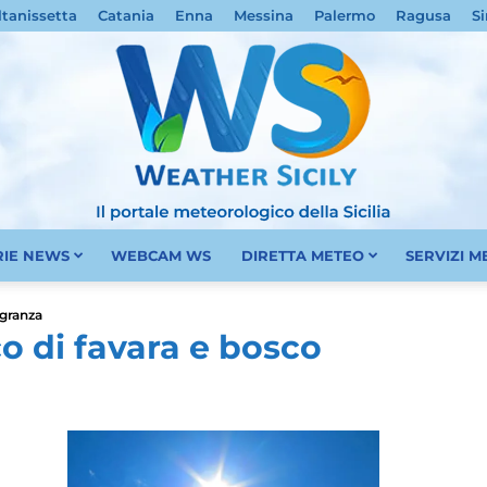
ltanissetta
Catania
Enna
Messina
Palermo
Ragusa
Si
RIE NEWS
WEBCAM WS
DIRETTA METEO
SERVIZI 
Meteo
 granza
co di favara e bosco
Sicilia