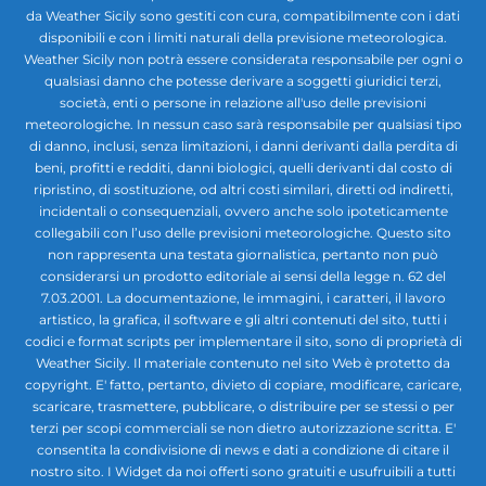
da Weather Sicily sono gestiti con cura, compatibilmente con i dati
disponibili e con i limiti naturali della previsione meteorologica.
Weather Sicily non potrà essere considerata responsabile per ogni o
qualsiasi danno che potesse derivare a soggetti giuridici terzi,
società, enti o persone in relazione all'uso delle previsioni
meteorologiche. In nessun caso sarà responsabile per qualsiasi tipo
di danno, inclusi, senza limitazioni, i danni derivanti dalla perdita di
beni, profitti e redditi, danni biologici, quelli derivanti dal costo di
ripristino, di sostituzione, od altri costi similari, diretti od indiretti,
incidentali o consequenziali, ovvero anche solo ipoteticamente
collegabili con l’uso delle previsioni meteorologiche. Questo sito
non rappresenta una testata giornalistica, pertanto non può
considerarsi un prodotto editoriale ai sensi della legge n. 62 del
7.03.2001. La documentazione, le immagini, i caratteri, il lavoro
artistico, la grafica, il software e gli altri contenuti del sito, tutti i
codici e format scripts per implementare il sito, sono di proprietà di
Weather Sicily. Il materiale contenuto nel sito Web è protetto da
copyright. E' fatto, pertanto, divieto di copiare, modificare, caricare,
scaricare, trasmettere, pubblicare, o distribuire per se stessi o per
terzi per scopi commerciali se non dietro autorizzazione scritta. E'
consentita la condivisione di news e dati a condizione di citare il
nostro sito. I Widget da noi offerti sono gratuiti e usufruibili a tutti