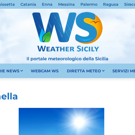
nissetta
Catania
Enna
Messina
Palermo
Ragusa
Sirac
RIE NEWS
WEBCAM WS
DIRETTA METEO
SERVIZI 
Meteo
ella
Sicilia