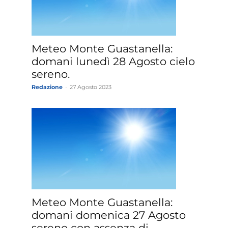
»
Meteo Monte Guastanella:
domani lunedì 28 Agosto cielo
sereno.
Redazione
-
27 Agosto 2023
Weather
Sicily.it
Meteo Monte Guastanella:
domani domenica 27 Agosto
sereno con assenza di...