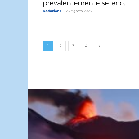
prevalentemente sereno.
Redazione
-
23 Agosto 2023
1
2
3
4