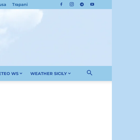
usa
Trapani
METEO WS
WEATHER SICILY