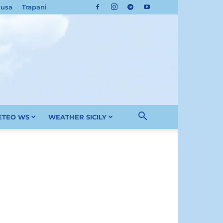
cusa
Trapani
METEO WS
WEATHER SICILY