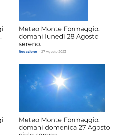
»
i
Meteo Monte Formaggio:
.
domani lunedì 28 Agosto
sereno.
Redazione
-
27 Agosto 2023
Weather
Sicily.it
i
Meteo Monte Formaggio:
domani domenica 27 Agosto
cielo sereno.