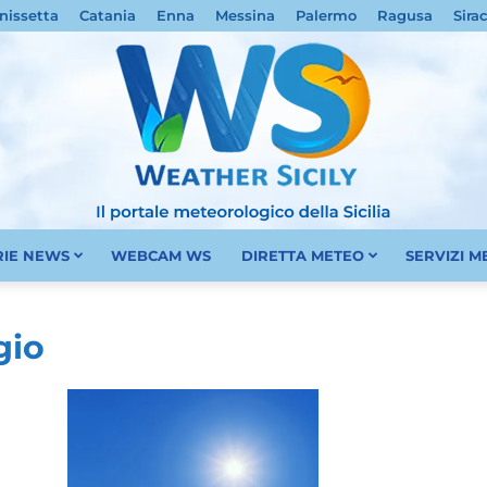
nissetta
Catania
Enna
Messina
Palermo
Ragusa
Sira
RIE NEWS
WEBCAM WS
DIRETTA METEO
SERVIZI 
Meteo
gio
Sicilia