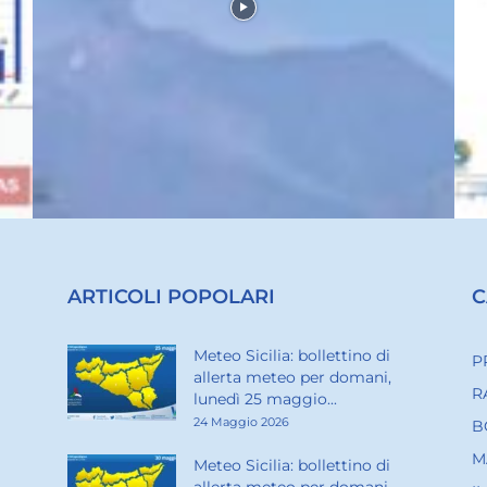
ARTICOLI POPOLARI
C
Meteo Sicilia: bollettino di
P
allerta meteo per domani,
R
lunedì 25 maggio...
24 Maggio 2026
B
M
Meteo Sicilia: bollettino di