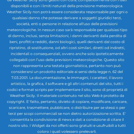
disponibili e con i limiti naturali della previsione meteorologica.
Weather Sicily non potrà essere considerata responsabile per ogni o
qualsiasi danno che potesse derivare a soggetti giuridici terzi,
società, enti o persone in relazione all'uso delle previsioni
meteorologiche. In nessun caso sarà responsabile per qualsiasi tipo
di danno, inclusi, senza limitazioni, i danni derivanti dalla perdita di
beni, profitti e redditi, danni biologici, quelli derivanti dal costo di
ripristino, di sostituzione, od altri costi similari, diretti od indiretti,
incidentali o consequenziali, ovvero anche solo ipoteticamente
collegabili con l’uso delle previsioni meteorologiche. Questo sito
non rappresenta una testata giornalistica, pertanto non può
considerarsi un prodotto editoriale ai sensi della legge n. 62 del
7.03.2001. La documentazione, le immagini, i caratteri, il lavoro
artistico, la grafica, il software e gli altri contenuti del sito, tutti i
codici e format scripts per implementare il sito, sono di proprietà di
Weather Sicily. Il materiale contenuto nel sito Web è protetto da
copyright. E' fatto, pertanto, divieto di copiare, modificare, caricare,
scaricare, trasmettere, pubblicare, o distribuire per se stessi o per
terzi per scopi commerciali se non dietro autorizzazione scritta. E'
consentita la condivisione di news e dati a condizione di citare il
nostro sito. I Widget da noi offerti sono gratuiti e usufruibili a tutti
coloro i quali volessero prelevarli.