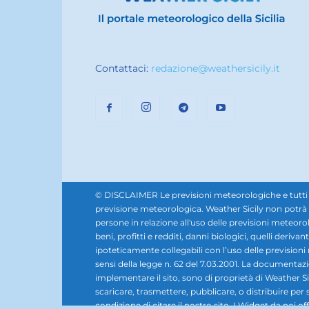
Contattaci:
redazione@weathersicily.it
© DISCLAIMER Le previsioni meteorologiche e tutti i se
previsione meteorologica. Weather Sicily non potrà e
persone in relazione all'uso delle previsioni meteorol
beni, profitti e redditi, danni biologici, quelli derivan
ipoteticamente collegabili con l’uso delle prevision
sensi della legge n. 62 del 7.03.2001. La documentazione,
implementare il sito, sono di proprietà di Weather Sic
scaricare, trasmettere, pubblicare, o distribuire per 
condizione di citare il nostro sito. I Widget da noi offe