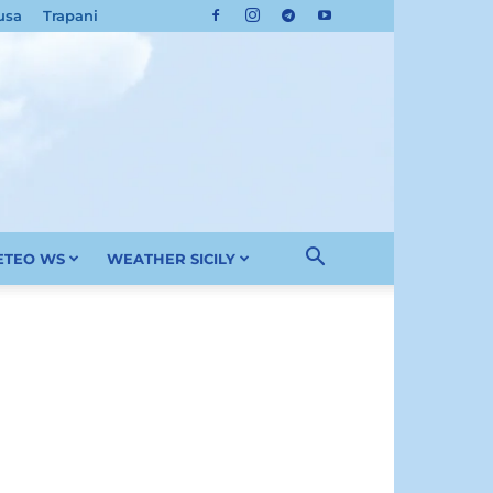
usa
Trapani
METEO WS
WEATHER SICILY