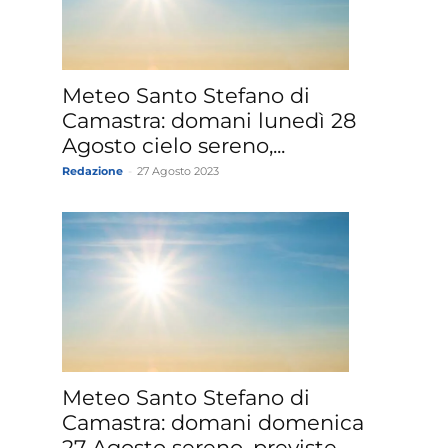
»
Meteo Santo Stefano di
Camastra: domani lunedì 28
Agosto cielo sereno,...
Redazione
-
27 Agosto 2023
Weather
Sicily.it
Meteo Santo Stefano di
Camastra: domani domenica
27 Agosto sereno, previste...