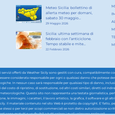
M
Meteo Sicilia: bollettino di
allerta meteo per domani,
I
sabato 30 maggio...
A
29 Maggio 2026
M
Sicilia: ultima settimana di
T
febbraio con l’anticiclone.
Tempo stabile e mite...
M
22 Febbraio 2026
rvizi offerti da Weather Sicily sono gestiti con cura, compatibilmente con i d
ssere considerata responsabile per ogni o qualsiasi danno che potesse derivar
ogiche. In nessun caso sarà responsabile per qualsiasi tipo di danno, inclusi, 
ti dal costo di ripristino, di sostituzione, od altri costi similari, diretti od in
i meteorologiche. Questo sito non rappresenta una testata giornalistica, pe
 le immagini, i caratteri, il lavoro artistico, la grafica, il software e gli altr
ily. Il materiale contenuto nel sito Web è protetto da copyright. E' fatto, pe
se stessi o per terzi per scopi commerciali se non dietro autorizzazione scrit
rti sono gratuiti e usufruibili a tutti coloro i quali volessero prelevarli.