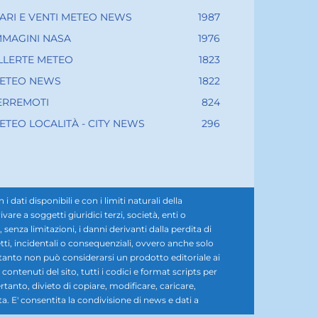
ARI E VENTI METEO NEWS
1987
MMAGINI NASA
1976
LLERTE METEO
1823
ETEO NEWS
1822
ERREMOTI
824
ETEO LOCALITÀ - CITY NEWS
296
ati disponibili e con i limiti naturali della
e a soggetti giuridici terzi, società, enti o
senza limitazioni, i danni derivanti dalla perdita di
diretti, incidentali o consequenziali, ovvero anche solo
rtanto non può considerarsi un prodotto editoriale ai
i contenuti del sito, tutti i codici e format scripts per
rtanto, divieto di copiare, modificare, caricare,
ta. E' consentita la condivisione di news e dati a