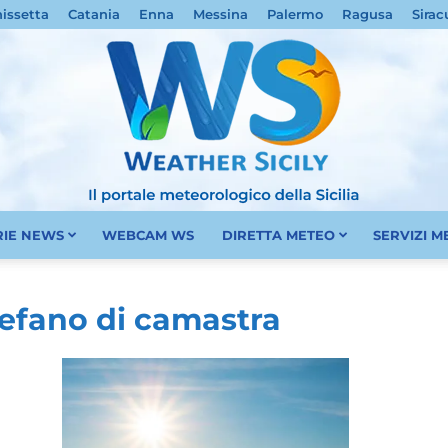
nissetta
Catania
Enna
Messina
Palermo
Ragusa
Sirac
RIE NEWS
WEBCAM WS
DIRETTA METEO
SERVIZI 
Meteo
tefano di camastra
Sicilia