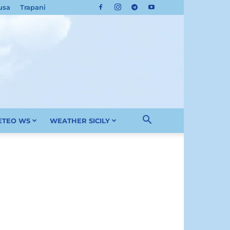
usa
Trapani
METEO WS
WEATHER SICILY