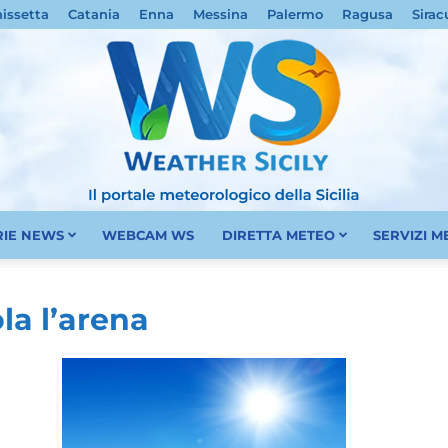
nissetta
Catania
Enna
Messina
Palermo
Ragusa
Sirac
RIE NEWS
WEBCAM WS
DIRETTA METEO
SERVIZI 
Meteo
la l’arena
Sicilia