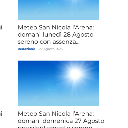
»
Meteo San Nicola l’Arena:
i
domani lunedì 28 Agosto
sereno con assenza...
Redazione
-
27 Agosto 2023
Weather
Sicily.it
Meteo San Nicola l’Arena:
i
domani domenica 27 Agosto
prevalentemente sereno,