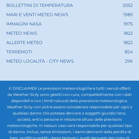
BOLLETTINI DI TEMPERATURA
2052
MARI E VENTI METEO NEWS
1985
IMMAGINI NASA
1975
METEO NEWS
1822
ALLERTE METEO
1822
TERREMOTI
824
METEO LOCALITÀ - CITY NEWS
296
© DISCLAIMER Le previsioni meteorologiche e tutti i servizi offerti
da Weather Sicily sono gestiti con cura, compatibilmente con i dati
disponibili e con i limiti naturali della previsione meteorologica.
Weather Sicily non potrà essere considerata responsabile per ogni o
qualsiasi danno che potesse derivare a soggetti giuridici terzi,
società, enti o persone in relazione all'uso delle previsioni
meteorologiche. In nessun caso sarà responsabile per qualsiasi tipo
di danno, inclusi, senza limitazioni, i danni derivanti dalla perdita di
beni, profitti e redditi, danni biologici, quelli derivanti dal costo di