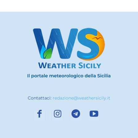
Contattaci:
redazione@weathersicily.it