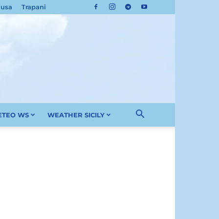
cusa
Trapani
METEO WS
WEATHER SICILY