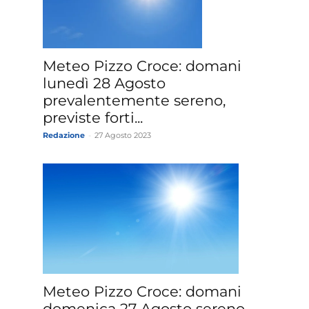
»
Meteo Pizzo Croce: domani
lunedì 28 Agosto
prevalentemente sereno,
previste forti...
Redazione
-
27 Agosto 2023
Weather
Sicily.it
Meteo Pizzo Croce: domani
domenica 27 Agosto sereno