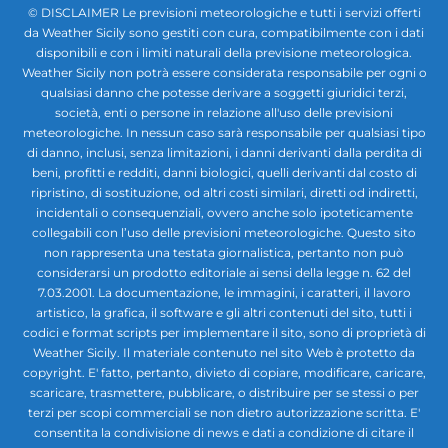
© DISCLAIMER Le previsioni meteorologiche e tutti i servizi offerti
da Weather Sicily sono gestiti con cura, compatibilmente con i dati
disponibili e con i limiti naturali della previsione meteorologica.
Weather Sicily non potrà essere considerata responsabile per ogni o
qualsiasi danno che potesse derivare a soggetti giuridici terzi,
società, enti o persone in relazione all'uso delle previsioni
meteorologiche. In nessun caso sarà responsabile per qualsiasi tipo
di danno, inclusi, senza limitazioni, i danni derivanti dalla perdita di
beni, profitti e redditi, danni biologici, quelli derivanti dal costo di
ripristino, di sostituzione, od altri costi similari, diretti od indiretti,
incidentali o consequenziali, ovvero anche solo ipoteticamente
collegabili con l’uso delle previsioni meteorologiche. Questo sito
non rappresenta una testata giornalistica, pertanto non può
considerarsi un prodotto editoriale ai sensi della legge n. 62 del
7.03.2001. La documentazione, le immagini, i caratteri, il lavoro
artistico, la grafica, il software e gli altri contenuti del sito, tutti i
codici e format scripts per implementare il sito, sono di proprietà di
Weather Sicily. Il materiale contenuto nel sito Web è protetto da
copyright. E' fatto, pertanto, divieto di copiare, modificare, caricare,
scaricare, trasmettere, pubblicare, o distribuire per se stessi o per
terzi per scopi commerciali se non dietro autorizzazione scritta. E'
consentita la condivisione di news e dati a condizione di citare il