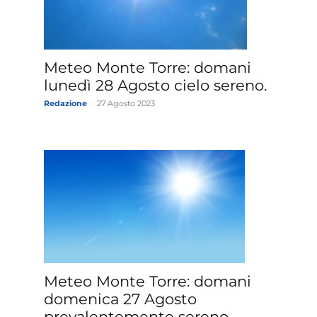
»
Meteo Monte Torre: domani
lunedì 28 Agosto cielo sereno.
Redazione
-
27 Agosto 2023
Weather
Sicily.it
Meteo Monte Torre: domani
domenica 27 Agosto
prevalentemente sereno.