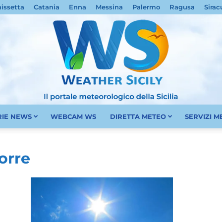
nissetta
Catania
Enna
Messina
Palermo
Ragusa
Sirac
RIE NEWS
WEBCAM WS
DIRETTA METEO
SERVIZI 
Meteo
orre
Sicilia