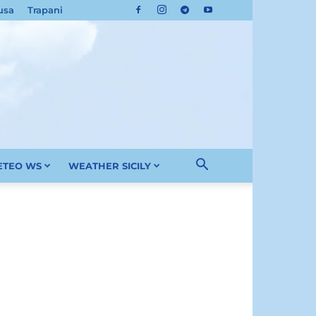
usa
Trapani
METEO WS
WEATHER SICILY