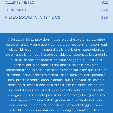
ALLERTE METEO
1822
TERREMOTI
824
METEO LOCALITÀ - CITY NEWS
296
© DISCLAIMER Le previsioni meteorologiche e tutti i servizi offerti
da Weather Sicily sono gestiti con cura, compatibilmente con i dati
disponibili e con i limiti naturali della previsione meteorologica.
Weather Sicily non potrà essere considerata responsabile per ogni o
qualsiasi danno che potesse derivare a soggetti giuridici terzi,
società, enti o persone in relazione all'uso delle previsioni
meteorologiche. In nessun caso sarà responsabile per qualsiasi tipo
di danno, inclusi, senza limitazioni, i danni derivanti dalla perdita di
beni, profitti e redditi, danni biologici, quelli derivanti dal costo di
ripristino, di sostituzione, od altri costi similari, diretti od indiretti,
incidentali o consequenziali, ovvero anche solo ipoteticamente
collegabili con l’uso delle previsioni meteorologiche. Questo sito
non rappresenta una testata giornalistica, pertanto non può
considerarsi un prodotto editoriale ai sensi della legge n. 62 del
7.03.2001. La documentazione, le immagini, i caratteri, il lavoro