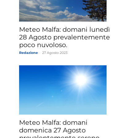
»
Meteo Malfa: domani lunedì
28 Agosto prevalentemente
poco nuvoloso.
Redazione
-
27 Agosto 2023
Weather
Sicily.it
Meteo Malfa: domani
domenica 27 Agosto
prevalentemente sereno.