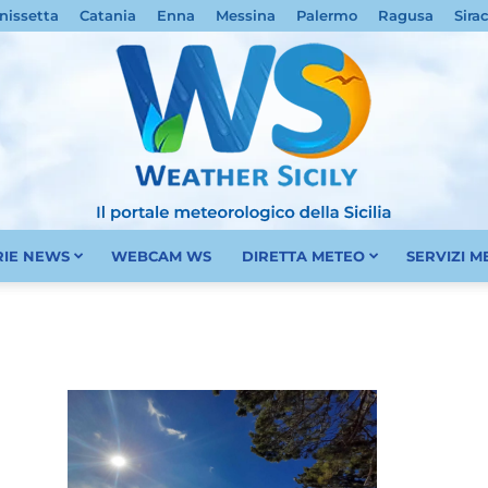
nissetta
Catania
Enna
Messina
Palermo
Ragusa
Sira
RIE NEWS
WEBCAM WS
DIRETTA METEO
SERVIZI 
Meteo
Sicilia