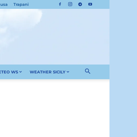
cusa
Trapani
METEO WS
WEATHER SICILY