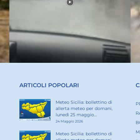
ARTICOLI POPOLARI
C
Meteo Sicilia: bollettino di
P
allerta meteo per domani,
R
lunedì 25 maggio...
24 Maggio 2026
B
M
Meteo Sicilia: bollettino di
allerta meteo per domani,