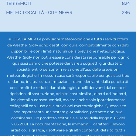
TERREMOTI
824
METEO LOCALITÀ - CITY NEWS
296
© DISCLAIMER Le previsioni meteorologiche e tutti i servizi offerti
da Weather Sicily sono gestiti con cura, compatibilmente con i dati
disponibili e con i limiti naturali della previsione meteorologica.
Weather Sicily non potrà essere considerata responsabile per ogni o
qualsiasi danno che potesse derivare a soggetti giuridici terzi,
società, enti o persone in relazione all'uso delle previsioni
meteorologiche. In nessun caso sarà responsabile per qualsiasi tipo
di danno, inclusi, senza limitazioni, i danni derivanti dalla perdita di
beni, profitti e redditi, danni biologici, quelli derivanti dal costo di
ripristino, di sostituzione, od altri costi similari, diretti od indiretti,
incidentali o consequenziali, ovvero anche solo ipoteticamente
collegabili con l’uso delle previsioni meteorologiche. Questo sito
non rappresenta una testata giornalistica, pertanto non può
considerarsi un prodotto editoriale ai sensi della legge n. 62 del
7.03.2001. La documentazione, le immagini, i caratteri, il lavoro
artistico, la grafica, il software e gli altri contenuti del sito, tutti i