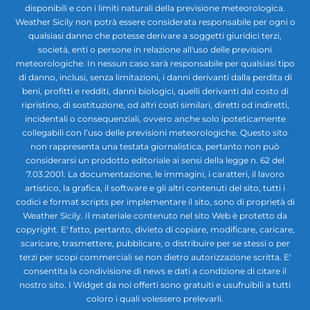
disponibili e con i limiti naturali della previsione meteorologica.
Weather Sicily non potrà essere considerata responsabile per ogni o
qualsiasi danno che potesse derivare a soggetti giuridici terzi,
società, enti o persone in relazione all'uso delle previsioni
meteorologiche. In nessun caso sarà responsabile per qualsiasi tipo
di danno, inclusi, senza limitazioni, i danni derivanti dalla perdita di
beni, profitti e redditi, danni biologici, quelli derivanti dal costo di
ripristino, di sostituzione, od altri costi similari, diretti od indiretti,
incidentali o consequenziali, ovvero anche solo ipoteticamente
collegabili con l’uso delle previsioni meteorologiche. Questo sito
non rappresenta una testata giornalistica, pertanto non può
considerarsi un prodotto editoriale ai sensi della legge n. 62 del
7.03.2001. La documentazione, le immagini, i caratteri, il lavoro
artistico, la grafica, il software e gli altri contenuti del sito, tutti i
codici e format scripts per implementare il sito, sono di proprietà di
Weather Sicily. Il materiale contenuto nel sito Web è protetto da
copyright. E' fatto, pertanto, divieto di copiare, modificare, caricare,
scaricare, trasmettere, pubblicare, o distribuire per se stessi o per
terzi per scopi commerciali se non dietro autorizzazione scritta. E'
consentita la condivisione di news e dati a condizione di citare il
nostro sito. I Widget da noi offerti sono gratuiti e usufruibili a tutti
coloro i quali volessero prelevarli.