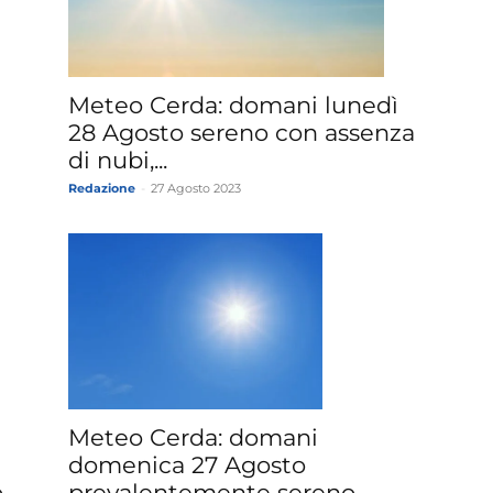
»
Meteo Cerda: domani lunedì
28 Agosto sereno con assenza
di nubi,...
Redazione
-
27 Agosto 2023
Weather
Sicily.it
Meteo Cerda: domani
domenica 27 Agosto
.
prevalentemente sereno,