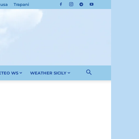
cusa
Trapani
METEO WS
WEATHER SICILY