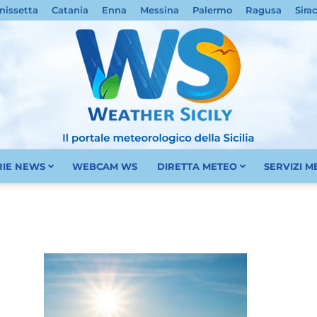
nissetta
Catania
Enna
Messina
Palermo
Ragusa
Sira
RIE NEWS
WEBCAM WS
DIRETTA METEO
SERVIZI 
Meteo
Sicilia