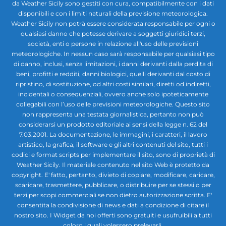
da Weather Sicily sono gestiti con cura, compatibilmente con i dati
disponibili e con i limiti naturali della previsione meteorologica.
Weather Sicily non potrà essere considerata responsabile per ogni o
qualsiasi danno che potesse derivare a soggetti giuridici terzi,
società, enti o persone in relazione all'uso delle previsioni
meteorologiche. In nessun caso sarà responsabile per qualsiasi tipo
di danno, inclusi, senza limitazioni, i danni derivanti dalla perdita di
beni, profitti e redditi, danni biologici, quelli derivanti dal costo di
ripristino, di sostituzione, od altri costi similari, diretti od indiretti,
incidentali o consequenziali, ovvero anche solo ipoteticamente
collegabili con l’uso delle previsioni meteorologiche. Questo sito
non rappresenta una testata giornalistica, pertanto non può
considerarsi un prodotto editoriale ai sensi della legge n. 62 del
7.03.2001. La documentazione, le immagini, i caratteri, il lavoro
artistico, la grafica, il software e gli altri contenuti del sito, tutti i
codici e format scripts per implementare il sito, sono di proprietà di
Weather Sicily. Il materiale contenuto nel sito Web è protetto da
copyright. E' fatto, pertanto, divieto di copiare, modificare, caricare,
scaricare, trasmettere, pubblicare, o distribuire per se stessi o per
terzi per scopi commerciali se non dietro autorizzazione scritta. E'
consentita la condivisione di news e dati a condizione di citare il
nostro sito. I Widget da noi offerti sono gratuiti e usufruibili a tutti
coloro i quali volessero prelevarli.