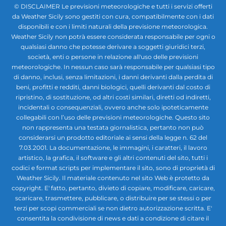
© DISCLAIMER Le previsioni meteorologiche e tutti i servizi offerti
da Weather Sicily sono gestiti con cura, compatibilmente con i dati
disponibili e con i limiti naturali della previsione meteorologica.
Weather Sicily non potrà essere considerata responsabile per ogni o
qualsiasi danno che potesse derivare a soggetti giuridici terzi,
società, enti o persone in relazione all'uso delle previsioni
meteorologiche. In nessun caso sarà responsabile per qualsiasi tipo
di danno, inclusi, senza limitazioni, i danni derivanti dalla perdita di
beni, profitti e redditi, danni biologici, quelli derivanti dal costo di
ripristino, di sostituzione, od altri costi similari, diretti od indiretti,
incidentali o consequenziali, ovvero anche solo ipoteticamente
collegabili con l’uso delle previsioni meteorologiche. Questo sito
non rappresenta una testata giornalistica, pertanto non può
considerarsi un prodotto editoriale ai sensi della legge n. 62 del
7.03.2001. La documentazione, le immagini, i caratteri, il lavoro
artistico, la grafica, il software e gli altri contenuti del sito, tutti i
codici e format scripts per implementare il sito, sono di proprietà di
Weather Sicily. Il materiale contenuto nel sito Web è protetto da
copyright. E' fatto, pertanto, divieto di copiare, modificare, caricare,
scaricare, trasmettere, pubblicare, o distribuire per se stessi o per
terzi per scopi commerciali se non dietro autorizzazione scritta. E'
consentita la condivisione di news e dati a condizione di citare il