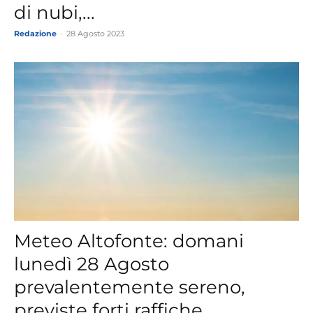
di nubi,...
Redazione
-
28 Agosto 2023
Meteo Altofonte: domani
lunedì 28 Agosto
prevalentemente sereno,
previste forti raffiche...