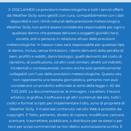
© DISCLAIMER Le previsioni meteorologiche e tutti i servizi offerti
da Weather Sicily sono gestiti con cura, compatibilmente con i dati
disponibili e con i limiti naturali della previsione meteorologica.
Weather Sicily non potrà essere considerata responsabile per ogni o
qualsiasi danno che potesse derivare a soggetti giuridici terzi,
società, enti o persone in relazione all'uso delle previsioni
meteorologiche. In nessun caso sarà responsabile per qualsiasi tipo
di danno, inclusi, senza limitazioni, i danni derivanti dalla perdita di
beni, profitti e redditi, danni biologici, quelli derivanti dal costo di
ripristino, di sostituzione, od altri costi similari, diretti od indiretti,
incidentali o consequenziali, ovvero anche solo ipoteticamente
collegabili con l’uso delle previsioni meteorologiche. Questo sito
non rappresenta una testata giornalistica, pertanto non può
considerarsi un prodotto editoriale ai sensi della legge n. 62 del
7.03.2001. La documentazione, le immagini, i caratteri, il lavoro
artistico, la grafica, il software e gli altri contenuti del sito, tutti i
codici e format scripts per implementare il sito, sono di proprietà di
Weather Sicily. Il materiale contenuto nel sito Web è protetto da
copyright. E' fatto, pertanto, divieto di copiare, modificare, caricare,
scaricare, trasmettere, pubblicare, o distribuire per se stessi o per
terzi per scopi commerciali se non dietro autorizzazione scritta. E'