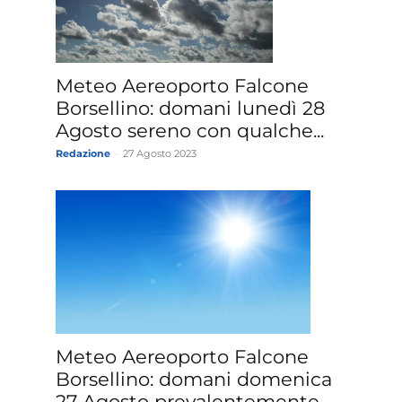
»
Meteo Aereoporto Falcone
Borsellino: domani lunedì 28
Agosto sereno con qualche...
Redazione
-
27 Agosto 2023
Weather
Sicily.it
Meteo Aereoporto Falcone
Borsellino: domani domenica
27 Agosto prevalentemente