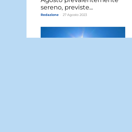
sereno, previste...
Redazione
-
27 Agosto 2023
Meteo Aereoporto Falcone
Borsellino: oggi sabato 26
Agosto cielo sereno, previsto..
Redazione
-
26 Agosto 2023