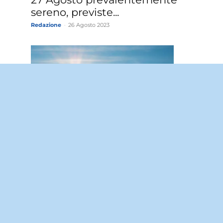
sereno, previste...
Redazione
-
26 Agosto 2023
Meteo Aereoporto Falcone
Borsellino: domani sabato 26
.
Agosto sereno.
Redazione
-
25 Agosto 2023