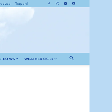
racusa
Trapani
METEO WS
WEATHER SICILY