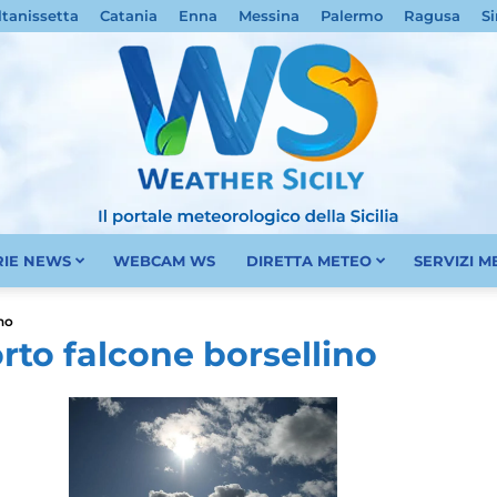
ltanissetta
Catania
Enna
Messina
Palermo
Ragusa
Si
RIE NEWS
WEBCAM WS
DIRETTA METEO
SERVIZI 
Meteo
no
to falcone borsellino
Sicilia