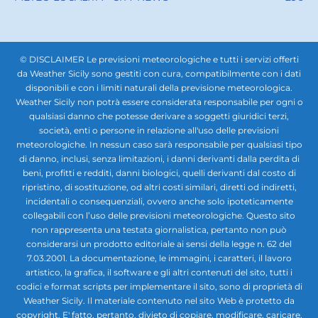
© DISCLAIMER Le previsioni meteorologiche e tutti i servizi offerti
da Weather Sicily sono gestiti con cura, compatibilmente con i dati
disponibili e con i limiti naturali della previsione meteorologica.
Weather Sicily non potrà essere considerata responsabile per ogni o
qualsiasi danno che potesse derivare a soggetti giuridici terzi,
società, enti o persone in relazione all'uso delle previsioni
meteorologiche. In nessun caso sarà responsabile per qualsiasi tipo
di danno, inclusi, senza limitazioni, i danni derivanti dalla perdita di
beni, profitti e redditi, danni biologici, quelli derivanti dal costo di
ripristino, di sostituzione, od altri costi similari, diretti od indiretti,
incidentali o consequenziali, ovvero anche solo ipoteticamente
collegabili con l’uso delle previsioni meteorologiche. Questo sito
non rappresenta una testata giornalistica, pertanto non può
considerarsi un prodotto editoriale ai sensi della legge n. 62 del
7.03.2001. La documentazione, le immagini, i caratteri, il lavoro
artistico, la grafica, il software e gli altri contenuti del sito, tutti i
codici e format scripts per implementare il sito, sono di proprietà di
Weather Sicily. Il materiale contenuto nel sito Web è protetto da
copyright. E' fatto, pertanto, divieto di copiare, modificare, caricare,