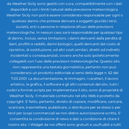
da Weather Sicily sono gestiti con cura, compatibilmente con i dati
disponibili e con i limiti naturali della previsione meteorologica.
Weather Sicily non potrà essere considerata responsabile per ogni o
qualsiasi danno che potesse derivare a soggetti giuridici terzi,
società, enti o persone in relazione all'uso delle previsioni
meteorologiche. In nessun caso sarà responsabile per qualsiasi tipo
di danno, inclusi, senza limitazioni, i danni derivanti dalla perdita di
beni, profitti e redditi, danni biologici, quelli derivanti dal costo di
ripristino, di sostituzione, od altri costi similari, diretti od indiretti,
incidentali o consequenziali, ovvero anche solo ipoteticamente
collegabili con l’uso delle previsioni meteorologiche. Questo sito
non rappresenta una testata giornalistica, pertanto non può
considerarsi un prodotto editoriale ai sensi della legge n. 62 del
7.03.2001. La documentazione, le immagini, i caratteri, il lavoro
artistico, la grafica, il software e gli altri contenuti del sito, tutti i
codici e format scripts per implementare il sito, sono di proprietà di
Weather Sicily. Il materiale contenuto nel sito Web è protetto da
copyright. E' fatto, pertanto, divieto di copiare, modificare, caricare,
scaricare, trasmettere, pubblicare, o distribuire per se stessi o per
terzi per scopi commerciali se non dietro autorizzazione scritta. E'
consentita la condivisione di news e dati a condizione di citare il
nostro sito. I Widget da noi offerti sono gratuiti e usufruibili a tutti