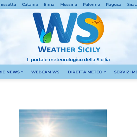
nissetta
Catania
Enna
Messina
Palermo
Ragusa
Sira
RIE NEWS
WEBCAM WS
DIRETTA METEO
SERVIZI 
Meteo
Sicilia