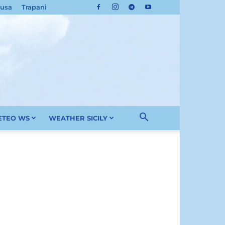
cusa
Trapani
METEO WS
WEATHER SICILY