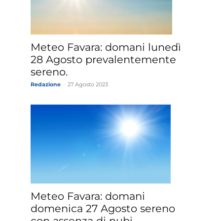
»
Meteo Favara: domani lunedì
28 Agosto prevalentemente
sereno.
Redazione
-
27 Agosto 2023
Weather
Sicily.it
Meteo Favara: domani
domenica 27 Agosto sereno
con assenza di nubi.