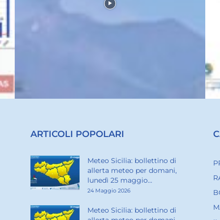
ARTICOLI POPOLARI
C
Meteo Sicilia: bollettino di
P
allerta meteo per domani,
R
lunedì 25 maggio...
24 Maggio 2026
B
M
Meteo Sicilia: bollettino di