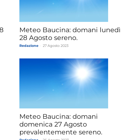
»
Meteo Baucina: domani lunedì
8
28 Agosto sereno.
Redazione
-
27 Agosto 2023
Weather
Sicily.it
Meteo Baucina: domani
domenica 27 Agosto
prevalentemente sereno.
Redazione
-
26 Agosto 2023