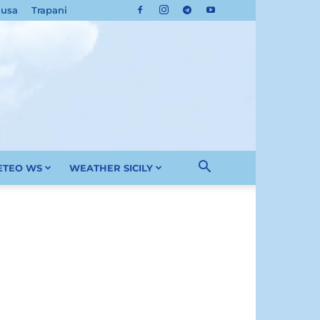
cusa
Trapani
METEO WS
WEATHER SICILY