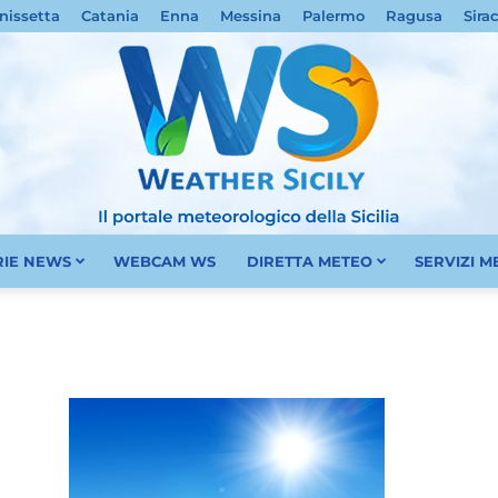
nissetta
Catania
Enna
Messina
Palermo
Ragusa
Sira
RIE NEWS
WEBCAM WS
DIRETTA METEO
SERVIZI 
Meteo
Sicilia