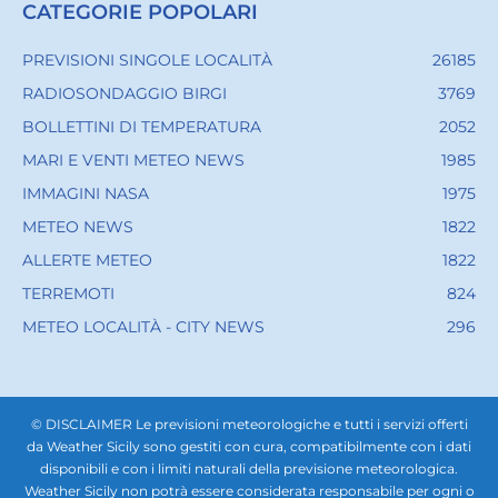
CATEGORIE POPOLARI
PREVISIONI SINGOLE LOCALITÀ
26185
RADIOSONDAGGIO BIRGI
3769
BOLLETTINI DI TEMPERATURA
2052
MARI E VENTI METEO NEWS
1985
IMMAGINI NASA
1975
METEO NEWS
1822
ALLERTE METEO
1822
TERREMOTI
824
METEO LOCALITÀ - CITY NEWS
296
© DISCLAIMER Le previsioni meteorologiche e tutti i servizi offerti
da Weather Sicily sono gestiti con cura, compatibilmente con i dati
disponibili e con i limiti naturali della previsione meteorologica.
Weather Sicily non potrà essere considerata responsabile per ogni o