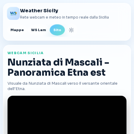
Weather Sicily
Rete webcam e meteo in tempo reale dalla Sicilia
Mappe
WS Lam
Sito
Cambia tema
WEBCAM SICILIA
Nunziata di Mascali -
Panoramica Etna est
Visuale da Nunziata di Mascali verso il versante orientale
dell’Etna.