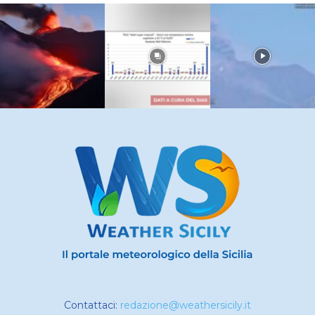
Contattaci:
redazione@weathersicily.it